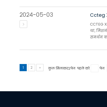
२०२४-०५-०३
Ccteg X
CCTEG Xi'
था, मिशन
समर्थन कर
1
2
»
कुल मिलाकर२पेज पहले को
पेज