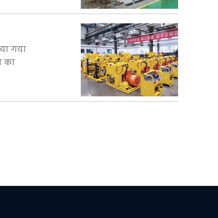
िया गया
न का