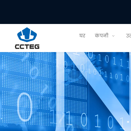
घर
कंपनी
उत