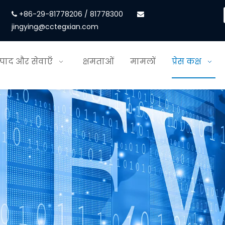
+86-29-81778206 / 81778300


jingying@cctegxian.com
्पाद और सेवाएँ
क्षमताओं
मामलों
प्रेस कक्ष