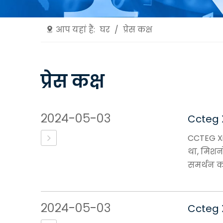
आप यहां हैं:
घर
/
प्रेस कक्ष
प्रेस कक्ष
२०२४-०५-०३
Ccteg X
CCTEG Xi'
था, मिशन
समर्थन कर
२०२४-०५-०३
Ccteg X