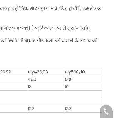
 हाइड्रोलिक मोटर द्वारा संचालित होती है। इसमें उच्च
क इलेक्ट्रोमैग्नेटिक स्टार्टर से सुसज्जित है।
स्थिति में सुधार और ऊर्जा को बचाने के उद्देश्य को
90/12
Bly460/13
Bly500/10
460
500
13
10
132
132
+86-29