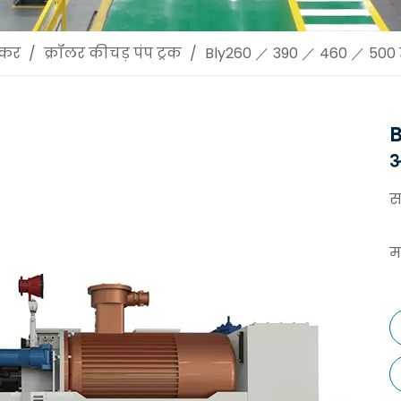
स्कर
/
क्रॉलर कीचड़ पंप ट्रक
/
Bly260 ／ 390 ／ 460 ／ 500 उच
B
औ
स
मा