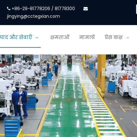
+86-29-81778206 / 81778300


jingying@cctegxian.com
्पाद और सेवाएँ
क्षमताओं
मामलों
प्रेस कक्ष