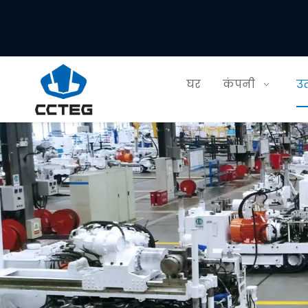
घर
कंपनी
उत