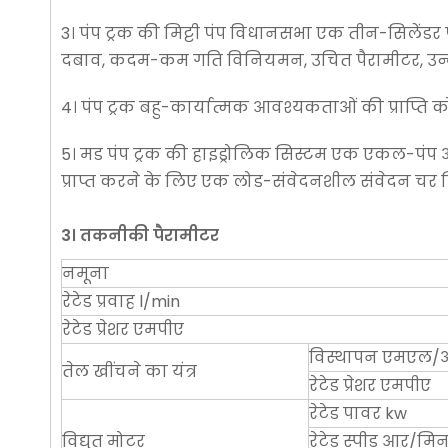
3। पंप ट्रक की मिट्टी पंप विधानसभा एक तीन-सिलेंडर प
दबाव, कदम-कम गति विनियमन, उचित पैरामीटर, उन्नत 
4। पंप ट्रक बहु-कार्यात्मक आवश्यकताओं की प्राप्ति 
5। मड पंप ट्रक की हाइड्रोलिक सिस्टम एक एकल-पंप ओपन
प्राप्त करने के लिए एक लोड-संवेदनशील संवेदन चर न
3। तकनीकी पैरामीटर
नमूना
रेटेड प्रवाह l/min
रेटेड प्रेशर एमपीए
विस्थापन एमएल/
तेल खींचने का यंत्र
रेटेड प्रेशर एमपीए
रेटेड पावर kw
विद्युत मोटर
रेटेड स्पीड आर/मि