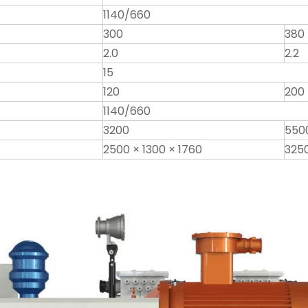
1140/660
300
380
2.0
2.2
15
120
200
1140/660
3200
550
2500 × 1300 × 1760
3250