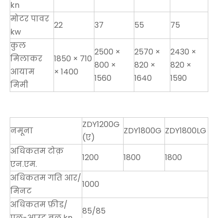
kn
मोटर पावर
22
37
55
75
kw
कुल
2500 ×
2570 ×
2430 ×
मिलाकर
1850 × 710
800 ×
820 ×
820 ×
आयाम
× 1400
1560
1640
1590
मिमी
ZDY1200G
नमूना
ZDY1800G
ZDY1800LG
(ए)
अधिकतम टोक़
1200
1800
1800
एन.एम.
अधिकतम गति आर/
1000
मिनट
अधिकतम फ़ीड/
85/85
पुल-आउट बल kn