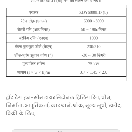
ZDY6000LD (बी) रिग का
तकनीकी
विनिर्देश
प्रकार
ZDY6000LD (b)
रेटेड टोक़ (एनएम)
6000 ~
3000
रोटरी गति (आर/मिनट)
50 ~ 190r/मिनट
ब्रेकिंग टॉर्क (एनएम)
1000
मैक्स पुश/पुल फोर्स (केएन)
230/210
फ़ीड-फ्रेम झुकाव कोण (°)
-30 ~ 30 डिग्री
मूल्यांकित शक्ति
75 kW
आयाम (l × w × h)/m
3.7 × 1.45 × 2.0
हॉट टैग: इन-सीम डायरसिटोनल ड्रिलिंग रिग, चीन,
निर्माता, आपूर्तिकर्ता, कारखाने, थोक, मूल्य सूची, खरीद,
बिक्री के लिए,