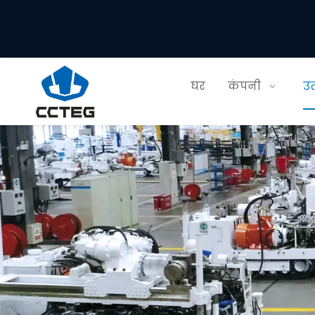
घर
कंपनी
उत