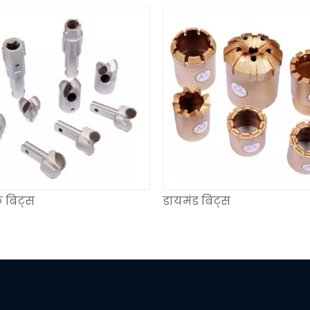
 बिट्स
डायमंड बिट्स