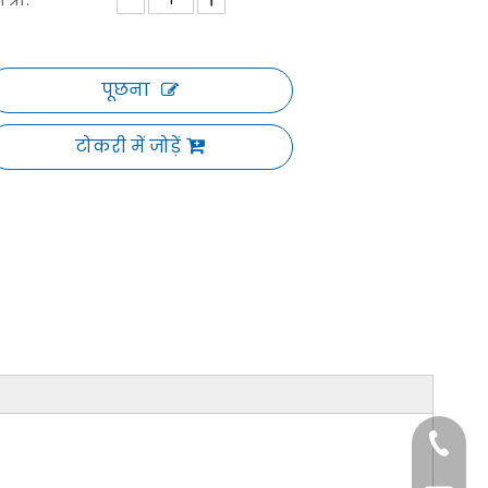
पूछना
टोकरी में जोड़ें
+86-29