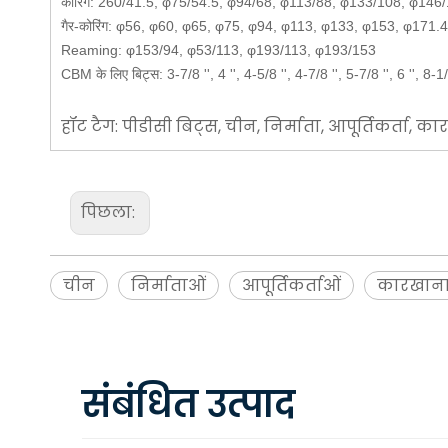
कोरिंग: 260/41.5, φ75/54.5, φ94/68, φ113/88, φ133/108, φ14
गैर-कोरिंग: φ56, φ60, φ65, φ75, φ94, φ113, φ133, φ153, φ171.
Reaming: φ153/94, φ53/113, φ193/113, φ193/153
CBM के लिए बिट्स: 3-7/8 '', 4 '', 4-5/8 '', 4-7/8 '', 5-7/8 '', 6 '', 8-1/2 ''
हॉट टैग: पीडीसी बिट्स, चीन, निर्माता, आपूर्तिकर्ता, क
पिछला:
चीन
निर्माताओं
आपूर्तिकर्ताओं
कारखान
संबंधित उत्पाद