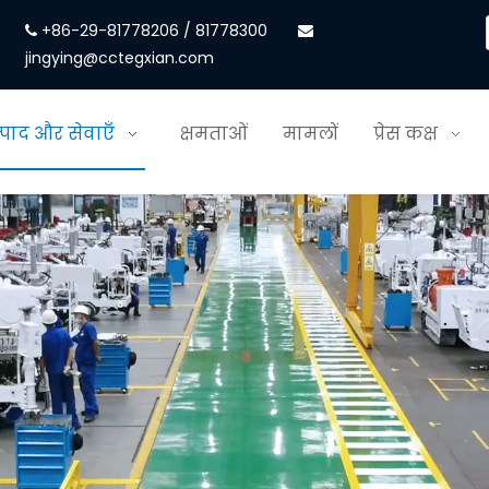
+86-29-81778206 / 81778300


jingying@cctegxian.com
्पाद और सेवाएँ
क्षमताओं
मामलों
प्रेस कक्ष