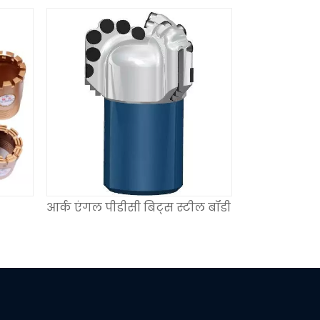
आर्क एंगल पीडीसी बिट्स स्टील बॉडी