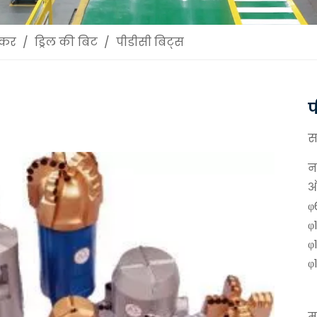
स्कर
/
ड्रिल की बिट
/
पीडीसी बिट्स
प
स
न
ऑ
φ
φ
φ
φ
मा