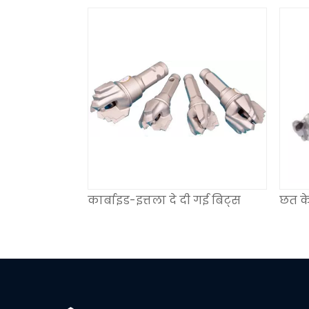
कार्बाइड-इत्तला दे दी गई बिट्स
छत के