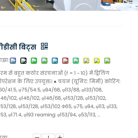
ीडीसी बिट्स
ाझा:
रम से बहुत कठोर संरचनाओं (f = 1 ~ 10) में ड्रिलिंग
परेशन के लिए उपयुक्त। ● चयन (यूनिट: मिमी) कोरिंग:
60/41.5, φ75/54.5, φ94/68, φ113/88, φ133/108,
146/102, φ146/102, φ146/68, φ153/128, φ153/102,
153/128, φ153/128, φ153/102 Φ65, φ75, φ94, φ113, φ133,
153, φ171.4, φ193 reaming: φ153/94, φ53/113, ...
त्रा: