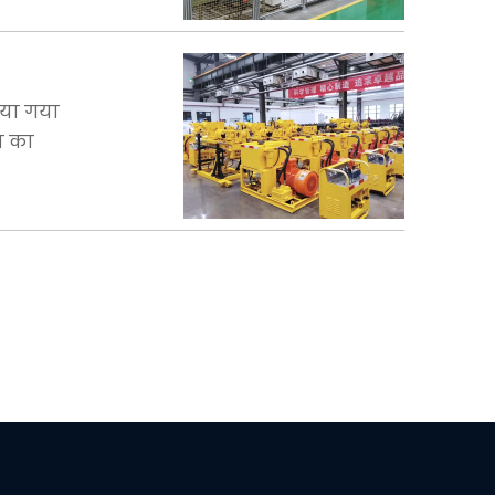
िया गया
न का