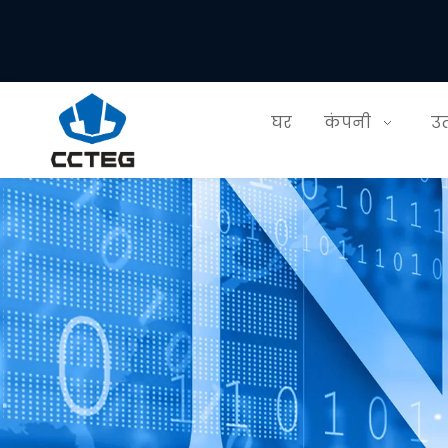
घर
कंपनी
उत