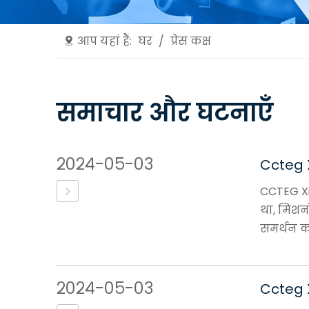
आप यहां हैं:
घर
/
प्रेस कक्ष
समाचार और घटनाएँ
२०२४-०५-०३
Ccteg X
CCTEG Xi'
था, मिशन
समर्थन कर
२०२४-०५-०३
Ccteg X