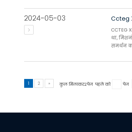
२०२४-०५-०३
Ccteg X
CCTEG Xi'
था, मिशन
समर्थन कर
1
2
»
कुल मिलाकर२पेज पहले को
पेज