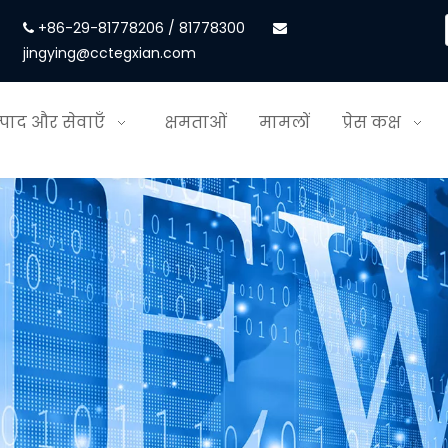
+86-29-81778206 / 81778300


jingying@cctegxian.com
्पाद और सेवाएँ
क्षमताओं
मामलों
प्रेस कक्ष