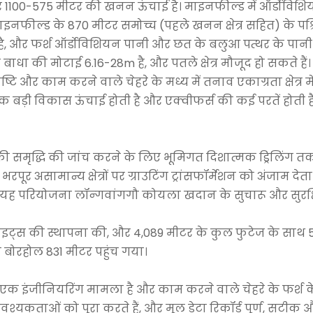
ेत्र और 1100-575 मीटर की खनन ऊंचाई है। माइनफील्ड में ऑर्डोव
माइनफील्ड के 870 मीटर समोच्च (पहले खनन क्षेत्र सहित) के पश्च
थित है, और फर्श ऑर्डोविशियन पानी और छत के बलुआ पत्थर के पानी
नी की बाधा की मोटाई 6.16-28m है, और पतले क्षेत्र मौजूद हो सकते
टि और काम करने वाले चेहरे के मध्य में तनाव एकाग्रता क्षेत्र म
ं एक बड़ी विकास ऊंचाई होती है और एक्वीफर्स की कई परतें होती 
 की समृद्धि की जांच करने के लिए भूमिगत दिशात्मक ड्रिलिंग त
सामान्य क्षेत्रों पर ग्राउटिंग ट्रांसफॉर्मेशन को अंजाम देता
ह परियोजना लॉन्गवांगगौ कोयला खदान के सुचारू और सुरक्षि
िलिंग साइट्स की स्थापना की, और 4,089 मीटर के कुल फुटेज के साथ
 बोरहोल 831 मीटर पहुंच गया।
इंजीनियरिंग मामला है और काम करने वाले चेहरे के फर्श के 
आवश्यकताओं को पूरा करते हैं, और मूल डेटा रिकॉर्ड पूर्ण, सटीक