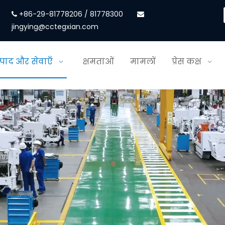
+86-29-81778206 / 81778300


jingying@cctegxian.com
्पाद और सेवाएँ
क्षमताओं
मामलों
प्रेस कक्ष