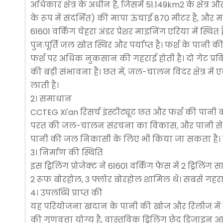
अधिकार क्षेत्र के अधीन है, जिसमें 51.149km2 के क्ष
के रूप में संदर्भित) की मापा ऊंचाई 870 मीटर है, और 
61601 वर्किंग चेहरा अंडर प्रेशर माइनिंग एरिया में स्
पुनःपूर्ति जल स्रोत स्थिर और पर्याप्त है। फर्श के पा
फर्श पर अधिक नुकसान की गहराई होती है। दो गेट प्रविष्
की बड़ी संभावना है। छत में, जल-चालन विदर क्षेत्र मे
लाती है।
2। समाधान
CCTEG Xi'an रिसर्च इंस्टीट्यूट छत और फर्श की पानी
परत की जल-चालन संरचना का विकास, और पानी से भरपूर अ
पानी की जल निकासी के लिए भी किया जा सकता है। य
3। निर्माण की स्थिति
इस ड्रिलिंग प्रोजेक्ट ने 61601 वर्किंग फेस में 2 ड्र
2 रूफ बोरहोल, 3 फ्लोर बोरहोल शामिल थे। सबसे गहरा
4। उपलब्धि प्राप्त की
यह परियोजना खदान के पानी की खोज और रिलीज में एक 
की गुणवत्ता योग्य है, वास्तविक ड्रिलिंग छेद डिजाइन 