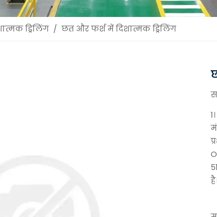
ात्मक ड्रिलिंग
/
छत और फर्श में दिशात्मक ड्रिलिंग
छ
स
1
मं
प
O
5
ह
मा