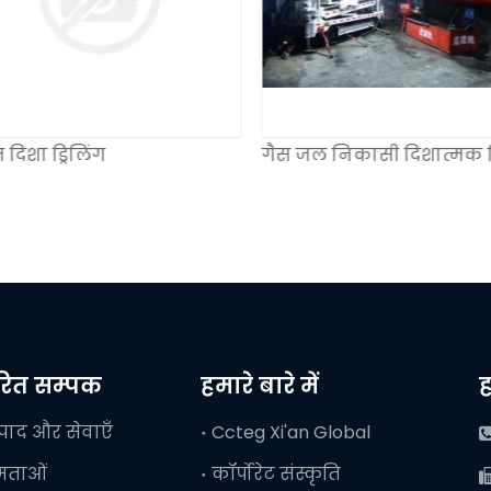
ज दिशा ड्रिलिंग
गैस जल निकासी दिशात्मक ड्
वरित सम्पक
हमारे बारे में
ह
्पाद और सेवाएँ
Ccteg Xi'an Global
षमताओं
कॉर्पोरेट संस्कृति