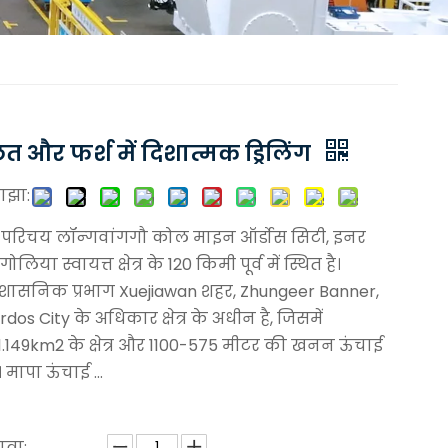
त और फर्श में दिशात्मक ड्रिलिंग
ाझा:
। परिचय लॉन्गवांगगौ कोल माइन ऑर्डोस सिटी, इनर
गोलिया स्वायत्त क्षेत्र के 120 किमी पूर्व में स्थित है।
्रशासनिक प्रभाग Xuejiawan शहर, Zhungeer Banner,
rdos City के अधिकार क्षेत्र के अधीन है, जिसमें
1.149km2 के क्षेत्र और 1100-575 मीटर की खनन ऊंचाई
ै। मापा ऊंचाई ...
त्रा: