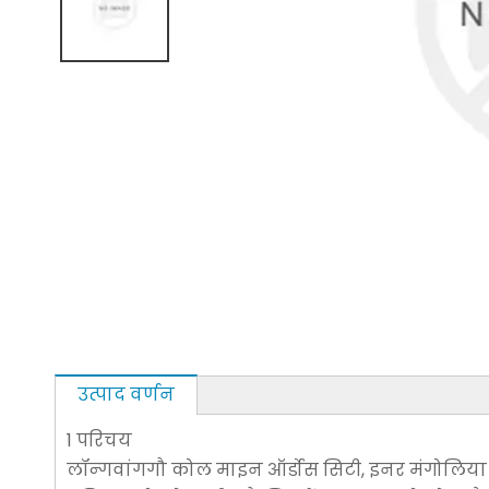
उत्पाद वर्णन
1 परिचय
लॉन्गवांगगौ कोल माइन ऑर्डोस सिटी, इनर मंगोलिया स्वाय