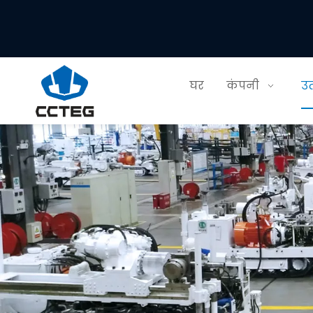
घर
कंपनी
उत