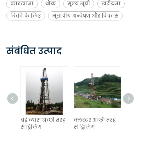
कारखाना
थोक
मूल्य सूची
खरीदना
बिक्री के लिए
भूतापीय अन्वेषण और विकास
संबंधित उत्पाद
िंग
बड़े व्यास अच्छी तरह
क्लस्टर अच्छी तरह
सीस ड्
च
से ड्रिलिंग
से ड्रिलिंग