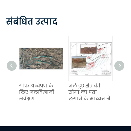
संबंधित उत्पाद
ेत्रीय
गोफ अन्वेषण के
जले हुए क्षेत्र की
भू -क्
ूरक
लिए जलविज्ञानी
सीमा का पता
चुम्ब
सर्वेक्षण
लगाने के माध्यम से
लगान