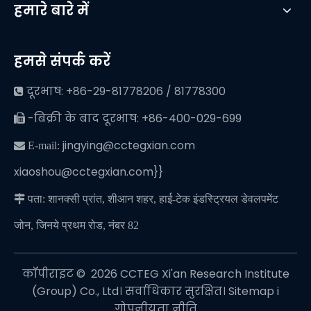
हमारे बारे में
हमसे संपर्क करें
दूरभाष: +86-29-81778206 / 81778300

-बिक्री के बाद दूरभाष: +86-400-029-699

jingying@cctegxian.com
 E-mail:
xiaoshou@cctegxian.com}}

पता: शानक्सी प्रांत, शीआन शहर, हाई-टेक इंडस्ट्रियल डेवलपमेंट
जोन, जिनये प्रथम रोड, नंबर 82
कॉपीराइट © ️
2026
CCTEG Xi'an Research Institute
(Group) Co., Ltd। सर्वाधिकार सुरक्षित।
Sitemap
i
गोपनीयता नीति