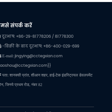
मसे संपर्क करें
दूरभाष: +86-29-81778206 / 81778300

-बिक्री के बाद दूरभाष: +86-400-029-699

jingying@cctegxian.com
 E-mail:
iaoshou@cctegxian.com}}

पता: शानक्सी प्रांत, शीआन शहर, हाई-टेक इंडस्ट्रियल डेवलपमेंट
ोन, जिनये प्रथम रोड, नंबर 82