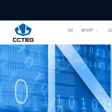
घर
कंपनी
उत