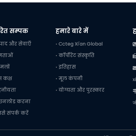
वरित सम्पक
हमारे बारे में
ह
्पाद और सेवाएँ
Ccteg Xi'an Global
षमताओं
कॉर्पोरेट संस्कृति
मलों
इतिहास

ेस कक्ष
मूल कंपनी
x
हनीयता
योग्यता और पुरस्कार
ाउनलोड करना
ज
से संपर्क करें