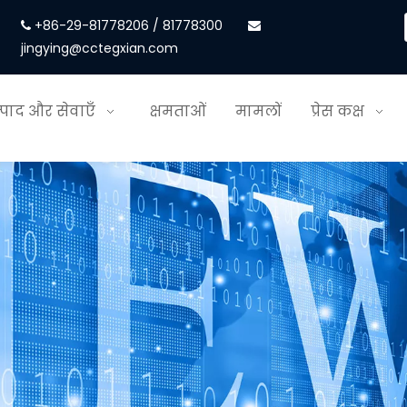
+86-29-81778206 / 81778300


jingying@cctegxian.com
्पाद और सेवाएँ
क्षमताओं
मामलों
प्रेस कक्ष