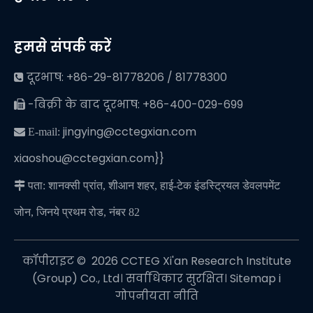
हमसे संपर्क करें
दूरभाष: +86-29-81778206 / 81778300

-बिक्री के बाद दूरभाष: +86-400-029-699

jingying@cctegxian.com
 E-mail:
xiaoshou@cctegxian.com}}

पता: शानक्सी प्रांत, शीआन शहर, हाई-टेक इंडस्ट्रियल डेवलपमेंट
जोन, जिनये प्रथम रोड, नंबर 82
कॉपीराइट © ️
2026
CCTEG Xi'an Research Institute
(Group) Co., Ltd। सर्वाधिकार सुरक्षित।
Sitemap
i
गोपनीयता नीति