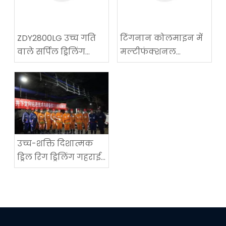
ZDY2800LG उच्च गति
टिंगनान कोलमाइन में
वाले सर्पिल ड्रिलिंग
मल्टीफंक्शनल
तकनीकी उपकरण
कोलमाइन रोडवे-
परीक्षण में सफलता
रिक्वायरिंग मशीन का
सफल अनुप्रयोग
उच्च-शक्ति दिशात्मक
ड्रिल रिग ड्रिलिंग गहराई
में एक नया विश्व रिकॉर्ड
सेट करता है