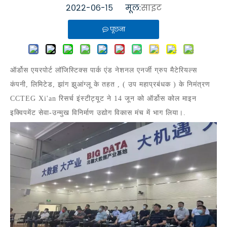
२०२२-०६-१५ मूल:
साइट
पूछना
ऑर्डोस एयरपोर्ट लॉजिस्टिक्स पार्क एंड नेशनल एनर्जी ग्रुप मैटेरियल्स
कंपनी, लिमिटेड, झांग झुआंग्लू के तहत ,
(
उप महाप्रबंधक
)
के निमंत्रण
CCTEG Xi'an रिसर्च इंस्टीट्यूट
ने
14 जून को
ऑर्डोस कोल माइन
इक्विपमेंट सेवा-उन्मुख विनिर्माण उद्योग विकास मंच में भाग लिया।
.