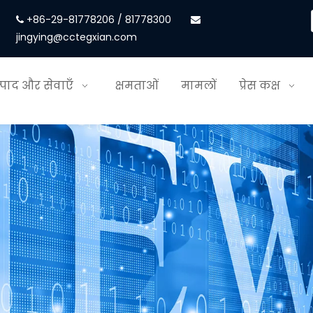
+86-29-81778206 / 81778300


jingying@cctegxian.com
्पाद और सेवाएँ
क्षमताओं
मामलों
प्रेस कक्ष