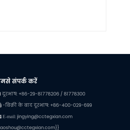
मसे संपर्क करें
दूरभाष: +86-29-81778206 / 81778300

-बिक्री के बाद दूरभाष: +86-400-029-699

jingying@cctegxian.com
 E-mail:
iaoshou@cctegxian.com}}