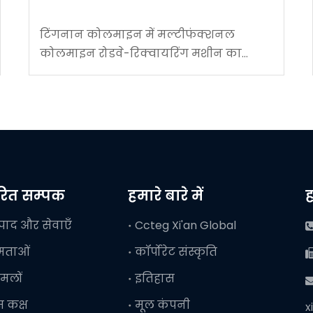
टिंगनान कोलमाइन में मल्टीफंक्शनल
कोलमाइन रोडवे-रिक्वायरिंग मशीन का
सफल अनुप्रयोग
वरित सम्पक
हमारे बारे में
ह
्पाद और सेवाएँ
Ccteg Xi'an Global
षमताओं
कॉर्पोरेट संस्कृति
मलों
इतिहास

ेस कक्ष
मूल कंपनी
x