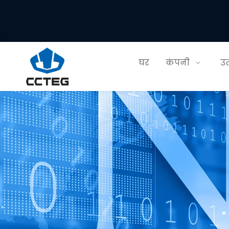
घर
कंपनी
उत