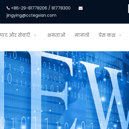
+86-29-81778206 / 81778300


jingying@cctegxian.com
्पाद और सेवाएँ
क्षमताओं
मामलों
प्रेस कक्ष