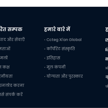
वरित सम्पक
हमारे बारे में
ह
्पाद और सेवाएँ
Ccteg Xi'an Global
षमताओं
कॉर्पोरेट संस्कृति
मलों
इतिहास

ेस कक्ष
मूल कंपनी
x
हनीयता
योग्यता और पुरस्कार
ाउनलोड करना
ज
से संपर्क करें