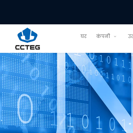
घर
कंपनी
उत