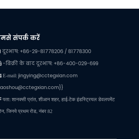
मसे संपर्क करें
दूरभाष: +86-29-81778206 / 81778300

-बिक्री के बाद दूरभाष: +86-400-029-699

jingying@cctegxian.com
 E-mail:
iaoshou@cctegxian.com}}

पता: शानक्सी प्रांत, शीआन शहर, हाई-टेक इंडस्ट्रियल डेवलपमेंट
ोन, जिनये प्रथम रोड, नंबर 82