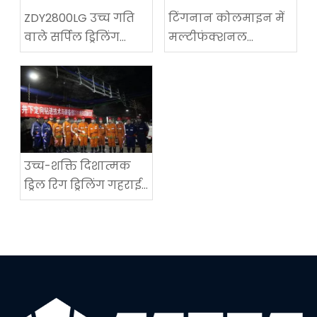
ZDY2800LG उच्च गति
टिंगनान कोलमाइन में
वाले सर्पिल ड्रिलिंग
मल्टीफंक्शनल
तकनीकी उपकरण
कोलमाइन रोडवे-
परीक्षण में सफलता
रिक्वायरिंग मशीन का
सफल अनुप्रयोग
उच्च-शक्ति दिशात्मक
ड्रिल रिग ड्रिलिंग गहराई
में एक नया विश्व रिकॉर्ड
सेट करता है