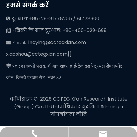
हमसे संपर्क करें
दूरभाष: +86-29-81778206 / 81778300

-बिक्री के बाद दूरभाष: +86-400-029-699

jingying@cctegxian.com
 E-mail:
xiaoshou@cctegxian.com}}

पता: शानक्सी प्रांत, शीआन शहर, हाई-टेक इंडस्ट्रियल डेवलपमेंट
जोन, जिनये प्रथम रोड, नंबर 82
कॉपीराइट © ️
2026
CCTEG Xi'an Research Institute
(Group) Co., Ltd। सर्वाधिकार सुरक्षित।
Sitemap
i
गोपनीयता नीति
jingying@cctegxian.com
+86-29-81778206