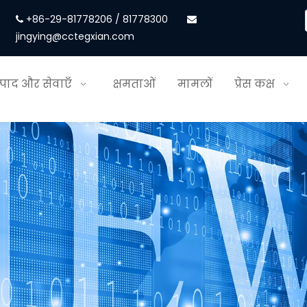
+86-29-81778206 / 81778300


jingying@cctegxian.com
्पाद और सेवाएँ
क्षमताओं
मामलों
प्रेस कक्ष