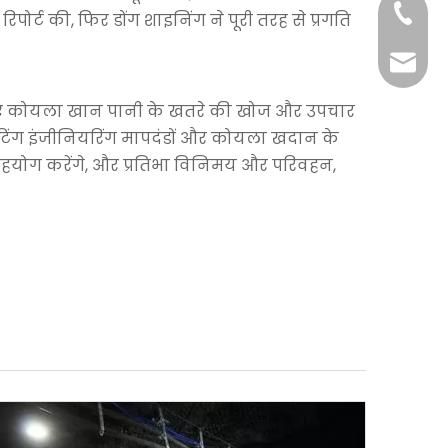
+86-29
िपोर्ट की, फिर डोंग शाइनिंग ने पूरी तरह से प्रगति
+86-29
jingyi
 के लिए कोयला खान पानी के खतरे की खोज और उपचार
xiaosh
ग्राउटिंग इंजीनियरिंग मापदंडों और कोयला खदान के
 सहयोग करेंगे, और प्रतिभा विनिमय और परिवहन,