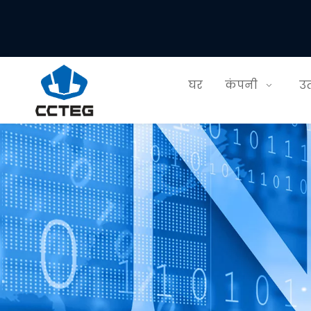
घर
कंपनी
उत