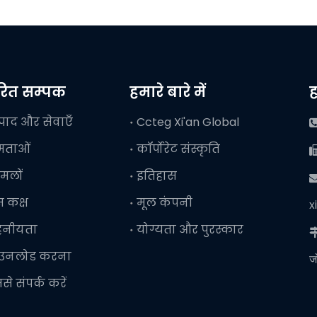
वरित सम्पक
हमारे बारे में
ह
्पाद और सेवाएँ
Ccteg Xi'an Global
षमताओं
कॉर्पोरेट संस्कृति
मलों
इतिहास

ेस कक्ष
मूल कंपनी
x
हनीयता
योग्यता और पुरस्कार
ाउनलोड करना
ज
से संपर्क करें