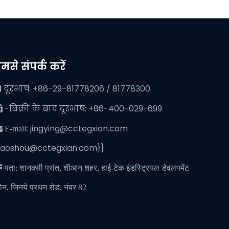
मसे संपर्क करें
दूरभाष: +86-29-81778206 / 81778300

-बिक्री के बाद दूरभाष: +86-400-029-699

jingying@cctegxian.com
 E-mail:
iaoshou@cctegxian.com}}

पता: शानक्सी प्रांत, शीआन शहर, हाई-टेक इंडस्ट्रियल डेवलपमेंट
ोन, जिनये प्रथम रोड, नंबर 82