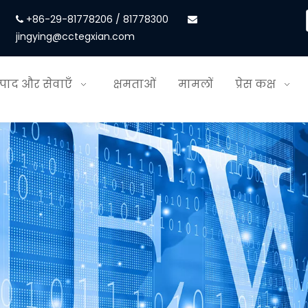
+86-29-81778206 / 81778300


jingying@cctegxian.com
्पाद और सेवाएँ
क्षमताओं
मामलों
प्रेस कक्ष