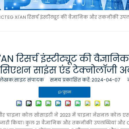
CCTEG XI'AN रिसर्च इंस्टीट्यूट की वैज्ञानिक और तकनीकी 
AN रिसर्च इंस्टीट्यूट की वैज्ञा
एशन साइंस एंड टेक्नोलॉजी अवार
खक:साइट संपादक समय प्रकाशित करें: २०२४-०४-०७ म
पूछना
 चाइना कोल सोसाइटी ने 2023 में चाइना नेशनल कोल एसोसि
य जारी किया। कुल 21 वैज्ञानिक और तकनीकी उपलब्धियां और CC