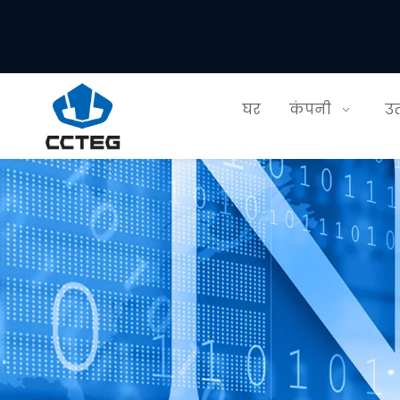
घर
कंपनी
उत