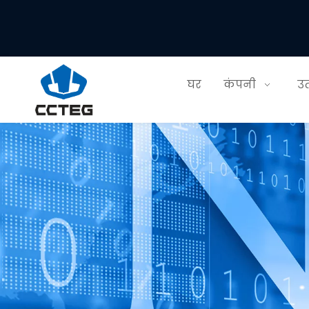
घर
कंपनी
उत