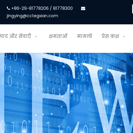
+86-29-81778206 / 81778300


jingying@cctegxian.com
्पाद और सेवाएँ
क्षमताओं
मामलों
प्रेस कक्ष