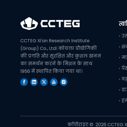
त्
उत
CCTEG Xi'an Research Institute
क्
(Group) Co., Ltd। कोयला प्रौद्योगिकी
की प्रगति और सुरक्षित और कुशल खनन
मा
का समर्थन करने के मिशन के साथ
प्र
1956 में स्थापित किया गया था।
व
ड
हम
कॉपीराइट © ️
2026
CCTEG Xi'