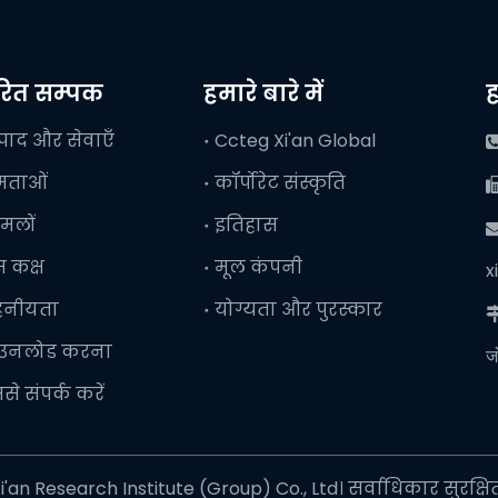
वरित सम्पक
हमारे बारे में
ह
्पाद और सेवाएँ
Ccteg Xi'an Global
षमताओं
कॉर्पोरेट संस्कृति
मलों
इतिहास

ेस कक्ष
मूल कंपनी
x
हनीयता
योग्यता और पुरस्कार
ाउनलोड करना
ज
से संपर्क करें
an Research Institute (Group) Co., Ltd। सर्वाधिकार सुरक्षि