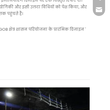
ंजीनियरिंग डिजाइन पर एक विस्तृत रिपोर्ट दी।
 प्रौद्योगिकी और इसी उलटा विधियों को पेश किया, और
+86-29
jingyi
 पहुंचते हैं।
xiaosh
'GOB क्षेत्र शासन परियोजना के प्रारंभिक डिजाइन '