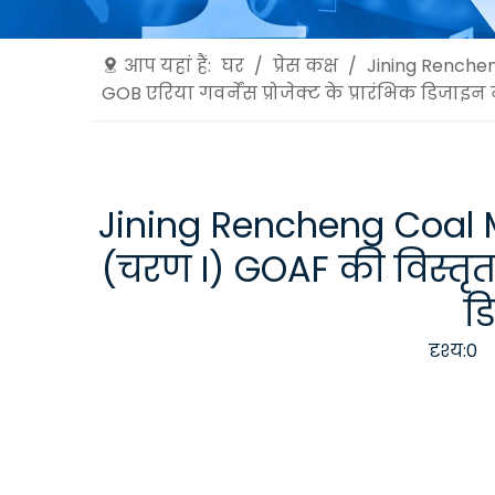
आप यहां हैं:
घर
/
प्रेस कक्ष
/
Jining Renchen
GOB एरिया गवर्नेंस प्रोजेक्ट के प्रारंभिक डिजाइ
Jining Rencheng Coal 
(चरण I) GOAF की विस्तृत सर
ड
दृश्य:
0
ल