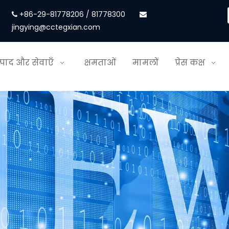
+86-29-81778206 / 81778300


jingying@cctegxian.com
्पाद और सेवाएँ
क्षमताओं
मामलों
प्रेस कक्ष