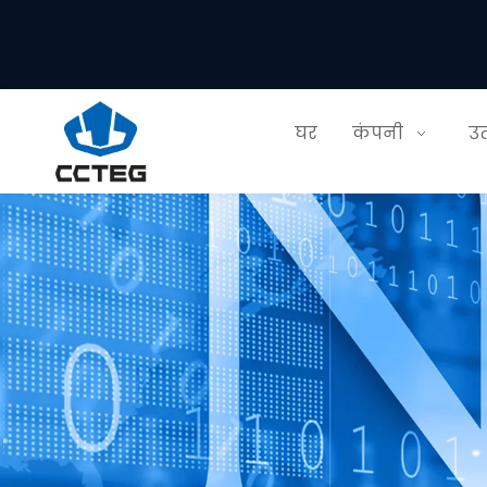
घर
कंपनी
उत