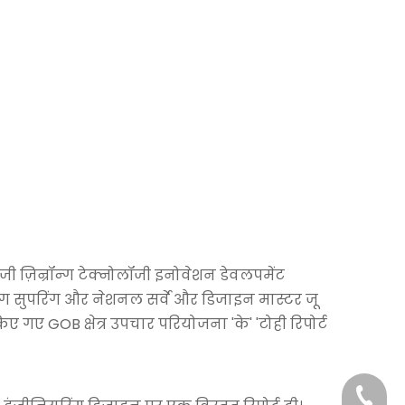
ॉजी ज़िन्रॉन्ग टेक्नोलॉजी इनोवेशन डेवलपमेंट
ेंग सुपरिंग और नेशनल सर्वे और डिजाइन मास्टर जू
िए गए GOB क्षेत्र उपचार परियोजना 'के' 'टोही रिपोर्ट
+86-29