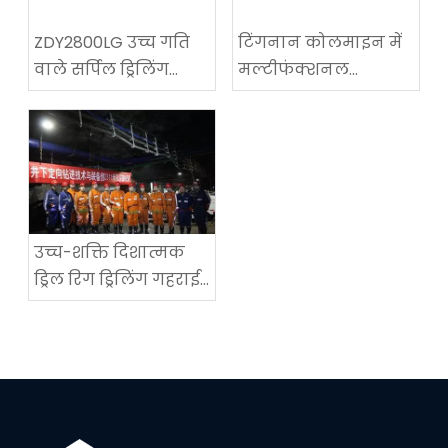
ZDY2800LG उच्च गति
टिंगनान कोलमाइन में
वाले सर्पिल ड्रिलिंग
मल्टीफंक्शनल
तकनीकी उपकरण
कोलमाइन रोडवे-
परीक्षण में सफलता
रिक्वायरिंग मशीन का
सफल अनुप्रयोग
उच्च-शक्ति दिशात्मक
ड्रिल रिग ड्रिलिंग गहराई
में एक नया विश्व रिकॉर्ड
सेट करता है