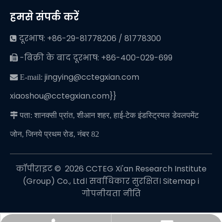
हमसे संपर्क करें
दूरभाष: +86-29-81778206 / 81778300

-बिक्री के बाद दूरभाष: +86-400-029-699

jingying@cctegxian.com
 E-mail:
xiaoshou@cctegxian.com}}

पता: शानक्सी प्रांत, शीआन शहर, हाई-टेक इंडस्ट्रियल डेवलपमेंट
जोन, जिनये प्रथम रोड, नंबर 82
कॉपीराइट © ️
2026
CCTEG Xi'an Research Institute
(Group) Co., Ltd। सर्वाधिकार सुरक्षित।
Sitemap
i
गोपनीयता नीति