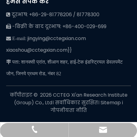
हमसे संपर्क करें
दूरभाष: +86-29-81778206 / 81778300

-बिक्री के बाद दूरभाष: +86-400-029-699

jingying@cctegxian.com
 E-mail:
xiaoshou@cctegxian.com}}

पता: शानक्सी प्रांत, शीआन शहर, हाई-टेक इंडस्ट्रियल डेवलपमेंट
जोन, जिनये प्रथम रोड, नंबर 82
कॉपीराइट © ️
2026
CCTEG Xi'an Research Institute
(Group) Co., Ltd। सर्वाधिकार सुरक्षित।
Sitemap
i
गोपनीयता नीति
jingying@cctegxian.com
+86-29-81778206