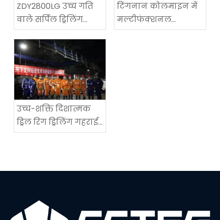
ZDY2800LG उच्च गति
टिंगनान कोलमाइन में
वाले सर्पिल ड्रिलिंग
मल्टीफंक्शनल
तकनीकी उपकरण
कोलमाइन रोडवे-
परीक्षण में सफलता
रिक्वायरिंग मशीन का
सफल अनुप्रयोग
उच्च-शक्ति दिशात्मक
ड्रिल रिग ड्रिलिंग गहराई
में एक नया विश्व रिकॉर्ड
सेट करता है