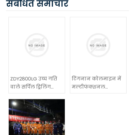
संबंधित समाचार
ZDY2800LG उच्च गति
टिंगनान कोलमाइन में
वाले सर्पिल ड्रिलिंग
मल्टीफंक्शनल
तकनीकी उपकरण
कोलमाइन रोडवे-
परीक्षण में सफलता
रिक्वायरिंग मशीन का
सफल अनुप्रयोग