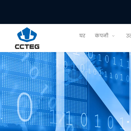
घर
कंपनी
उत