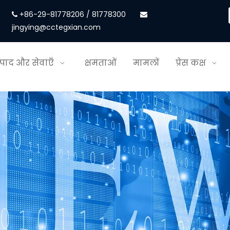
+86-29-81778206 / 81778300


jingying@cctegxian.com
्पाद और सेवाएँ
क्षमताओं
मामलों
प्रेस कक्ष