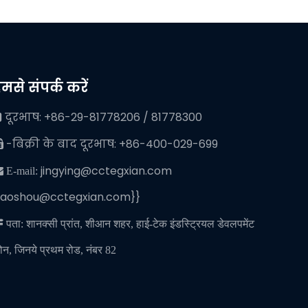
मसे संपर्क करें
दूरभाष: +86-29-81778206 / 81778300

-बिक्री के बाद दूरभाष: +86-400-029-699

jingying@cctegxian.com
 E-mail:
iaoshou@cctegxian.com}}

पता: शानक्सी प्रांत, शीआन शहर, हाई-टेक इंडस्ट्रियल डेवलपमेंट
ोन, जिनये प्रथम रोड, नंबर 82