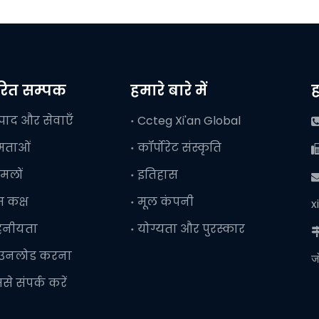
वरित सम्पक
हमारे बारे में
ह
्पाद और सेवाएँ
Ccteg Xi'an Global
षमताओं
कॉर्पोरेट संस्कृति
मलों
इतिहास

ेस कक्ष
मूल कंपनी
x
हनीयता
योग्यता और पुरस्कार
ाउनलोड करना
ज
से संपर्क करें