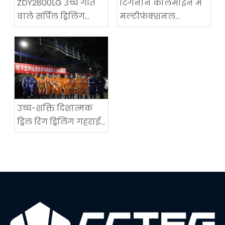
ZDY2800LG उच्च गति
टिंगनान कोलमाइन में
वाले सर्पिल ड्रिलिंग
मल्टीफंक्शनल
तकनीकी उपकरण
कोलमाइन रोडवे-
परीक्षण में सफलता
रिक्वायरिंग मशीन का
सफल अनुप्रयोग
उच्च-शक्ति दिशात्मक
ड्रिल रिग ड्रिलिंग गहराई
में एक नया विश्व रिकॉर्ड
सेट करता है