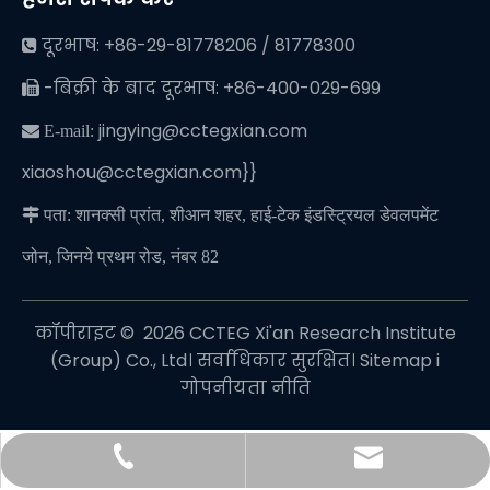
दूरभाष: +86-29-81778206 / 81778300

-बिक्री के बाद दूरभाष: +86-400-029-699

jingying@cctegxian.com
 E-mail:
xiaoshou@cctegxian.com}}

पता: शानक्सी प्रांत, शीआन शहर, हाई-टेक इंडस्ट्रियल डेवलपमेंट
जोन, जिनये प्रथम रोड, नंबर 82
कॉपीराइट © ️
2026
CCTEG Xi'an Research Institute
(Group) Co., Ltd। सर्वाधिकार सुरक्षित।
Sitemap
i
गोपनीयता नीति
jingying@cctegxian.com
+86-29-81778206