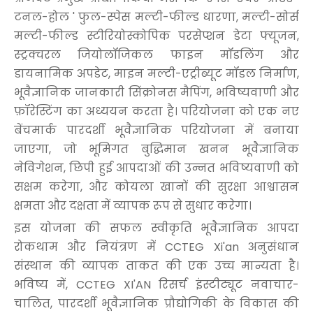
टनल-होल ' फुल-स्पेस मल्टी-फील्ड धारणा, मल्टी-सोर्स
मल्टी-फील्ड स्टीरियोस्कोपिक परसेप्शन डेटा फ्यूजन,
स्ट्रक्चरल जियोलॉजिकल फाइन मॉडलिंग और
डायनामिक अपडेट, माइन मल्टी-एट्रीब्यूट मॉडल निर्माण,
भूवैज्ञानिक जानकारी सिंक्रोनस मैपिंग, भविष्यवाणी और
फ़ॉरेस्टिंग का अध्ययन करता है। परियोजना को एक नए
बेंचमार्क पारदर्शी भूवैज्ञानिक परियोजना में बनाया
जाएगा, जो भूमिगत बुद्धिमान खनन भूवैज्ञानिक
नेविगेशन, छिपी हुई आपदाओं की उन्नत भविष्यवाणी को
सक्षम करेगा, और कोयला खानों की सुरक्षा आश्वासन
क्षमता और दक्षता में व्यापक रूप से सुधार करेगा।
इस योजना की सफल स्वीकृति भूवैज्ञानिक आपदा
रोकथाम और नियंत्रण में CCTEG Xi'an अनुसंधान
संस्थान की व्यापक ताकत की एक उच्च मान्यता है।
भविष्य में, CCTEG XI'AN रिसर्च इंस्टीट्यूट नवाचार-
चालित, पारदर्शी भूवैज्ञानिक प्रौद्योगिकी के विकास की