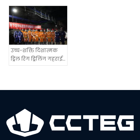
तकनीकी उपकरण
कोलमाइन रोडवे-
परीक्षण में सफलता
रिक्वायरिंग मशीन का
सफल अनुप्रयोग
उच्च-शक्ति दिशात्मक
ड्रिल रिग ड्रिलिंग गहराई
में एक नया विश्व रिकॉर्ड
सेट करता है