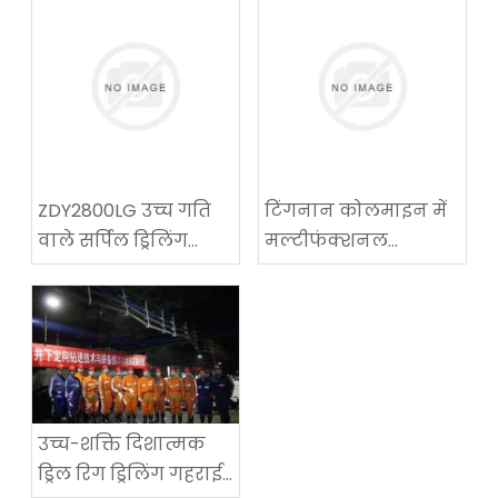
ZDY2800LG उच्च गति
टिंगनान कोलमाइन में
वाले सर्पिल ड्रिलिंग
मल्टीफंक्शनल
तकनीकी उपकरण
कोलमाइन रोडवे-
परीक्षण में सफलता
रिक्वायरिंग मशीन का
सफल अनुप्रयोग
उच्च-शक्ति दिशात्मक
ड्रिल रिग ड्रिलिंग गहराई