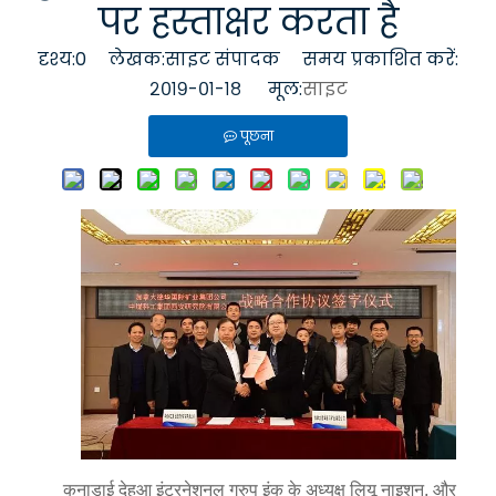
पर हस्ताक्षर करता है
दृश्य:
0
लेखक:साइट संपादक समय प्रकाशित करें:
२०१९-०१-१८ मूल:
साइट
पूछना
कनाडाई देहुआ इंटरनेशनल ग्रुप इंक के अध्यक्ष लियू नाइशुन, और