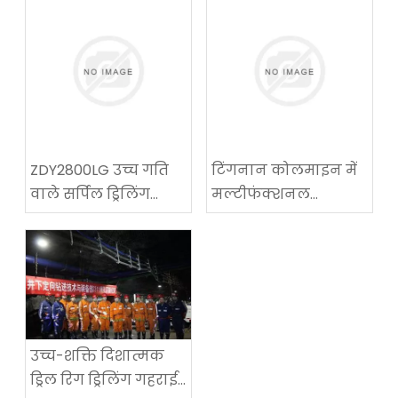
ZDY2800LG उच्च गति
टिंगनान कोलमाइन में
वाले सर्पिल ड्रिलिंग
मल्टीफंक्शनल
तकनीकी उपकरण
कोलमाइन रोडवे-
परीक्षण में सफलता
रिक्वायरिंग मशीन का
सफल अनुप्रयोग
उच्च-शक्ति दिशात्मक
ड्रिल रिग ड्रिलिंग गहराई