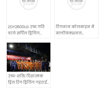
ZDY2800LG उच्च गति
टिंगनान कोलमाइन में
वाले सर्पिल ड्रिलिंग
मल्टीफंक्शनल
तकनीकी उपकरण
कोलमाइन रोडवे-
परीक्षण में सफलता
रिक्वायरिंग मशीन का
सफल अनुप्रयोग
उच्च-शक्ति दिशात्मक
ड्रिल रिग ड्रिलिंग गहराई
में एक नया विश्व रिकॉर्ड
सेट करता है