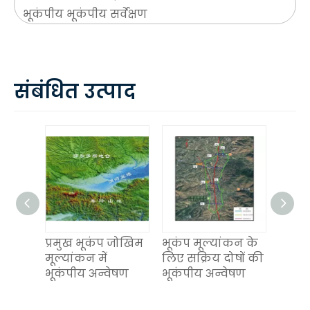
भूकंपीय भूकंपीय सर्वेक्षण
संबंधित उत्पाद
य दोष
प्रमुख भूकंप जोखिम
भूकंप मूल्यांकन के
शहर मे
मूल्यांकन में
लिए सक्रिय दोषों की
गलती
िम
भूकंपीय अन्वेषण
भूकंपीय अन्वेषण
लगाने
भूकंप