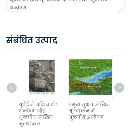
अन्वेषण
संबंधित उत्पाद
ोटाई
वुवेई में सक्रिय दोष
प्रमुख भूकंप जोखिम
भूकंप
ी के
अन्वेषण और
मूल्यांकन में
लिए स
पीय
भूकंपीय जोखिम
भूकंपीय अन्वेषण
भूकंप
षण
मूल्यांकन